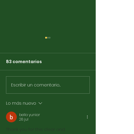
83 comentarios
Escribir un comentario...
¡Jornada lúdica de
Promesa y Jura de la
convivencia!
Bandera
Lo más nuevo
bella yuniar
28 jul
Thank you for this clear and 