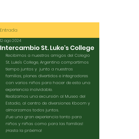
Entrada
12 ago 2024
Intercambio St. Luke's College
Recibimos a nuestros amigos del Colegio 
St. Luke's College, Argentina compartimos 
tiempo juntos y  junto a nuestras 
familias, planes divertidos e integradores 
con varios niños para hacer de esta una 
experiencia inolvidable. 
Realizamos una excursión al Museo del 
Estadio, al centro de diversiones Kboom y 
almorzamos todos juntos.
¡Fue una gran experiencia tanto para 
niños y niñas como para las familias!
¡Hasta la próxima!