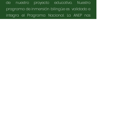
de nuestro proyecto educativo. Nuestro
programa de inmersión bilingüe es validado e
integra el Programa Nacional. La ANEP nos
otorgó su sello de garantía, asegurando que
ofrecemos un programa educativo sólido, apto
y alineado con los estándares oficiales.
Trabajamos en alianza: