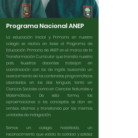
Programa Nacional ANEP
La educación Inicial y Primaria en nuestro
colegio se realiza en base al Programa de
Educación Primaria de ANEP en el marco de la
Transformación Curricular que transita nuestro
país. Nuestros docentes trabajan en
coordinación con los de inglés buscando un
acercamiento de los contenidos programáticos
abordados en las dos lenguas, tanto en
Ciencias Sociales como en Ciencias Naturales y
Matemáticas. De esta forma, las
aproximaciones a los conceptos se dan en
ambos idiomas y transitando por las mismas
unidades de indagación.
Somos un colegio habilitado, un
reconocimiento que valida la calidad y solidez