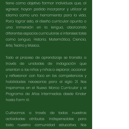
tiene como objetivo formar individuos que, al
egresar, hayan podido incorporar y utilizar el
idioma como una herramienta para la vida.
Para lograr esto, el diseño curricular apunta a
una inmersión en la lengua, abarcando
diferentes espacios curriculares e intereses tales
como Lengua, Historia, Matemática, Ciencia,
Arte, Teatro y Música.
Todo el proceso de aprendizaje se transita a
través de unidades de indagación que
orientan a los niños y niñas a explorar, accionar
y reflexionar con foco en las competencias y
habilidades necesarias para el siglo 21. Nos
inspiramos en el Nuevo Marco Curricular y el
Programa de Años Intermedios desde Kinder
hasta Form VI.
Cultivamos a través de todas nuestras
actividades atributos indispensables para
toda
nuestra comunidad educativa
. Nos