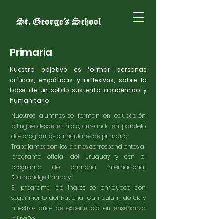
Primaria
Nuestro objetivo es formar personas
críticas, empáticas y reflexivas, sobre la
base de un sólido sustento académico y
humanitario.
Nuestros alumnos se forman en educación
bilingüe desde el inicio, cursando en paralelo
dos programas curriculares de primaria.
Trabajamos con los planes correspondientes al
programa oficial del Uruguay y con el
programa de primaria internacional
“Cambridge Primary”.
El programa de inglés se enriquece con
seguimiento del National Curriculum de UK y
nuestros años de experiencia en enseñanza
bilingüe.