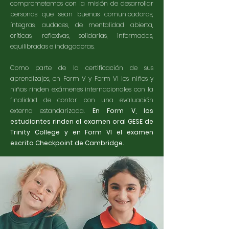
comprometemos con la misión de desarrollar
personas que sean buenas comunicadoras,
íntegras, audaces, de mentalidad abierta,
críticas, reflexivas, solidarias, informadas,
equilibradas e indagadoras.
Como parte de la certificación de sus
aprendizajes, en Form V y Form VI los niños y
niñas rinden exámenes internacionales con la
finalidad de contar con una evaluación
externa estandarizada.
En Form V, los
estudiantes rinden el examen oral GESE de
Trinity College y en Form VI el examen
escrito Checkpoint de Cambridge.