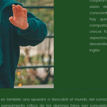
creyeron 
visión 
conscien
hay que
comparten
crecer, 
aspecto
desarroll
inglés.
es también una apuesta a descubrir el mundo del conoci
l pensamiento crítico de los alumnos. Estos son concept