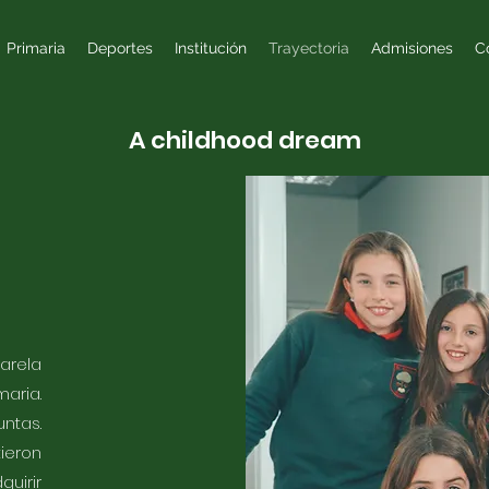
Primaria
Deportes
Institución
Trayectoria
Admisiones
C
A childhood dream
arela
aria.
untas.
ieron
uirir