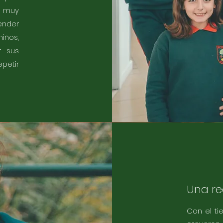
e muy
ender
iños,
r sus
petir
Una re
Con el ti