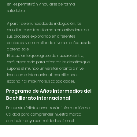
en les permitirán vincularse de forma
saludable.
A partir de enunciados de indagación, los
estudiantes se transforman en activadores de
sus procesos, explorando en diferentes
contextos y desarrollando diversos enfoques de
aprendizaje.
El estudiante que egresa de nuestro centro,
está preparado para afrontar los desafíos que
supone el mundo universitario tanto a nivel
local como internacional, posibilitando
expandir al máximo sus capacidades.
Programa de Años Intermedios del
Bachillerato Internacional
En nuestro f
olleto
encontrarán información de
utilidad para comprender nuestro marco
curricular cuya centralidad está en el
estudiante y la comunidad educativa que
construyen colaborativamente conocimiento.