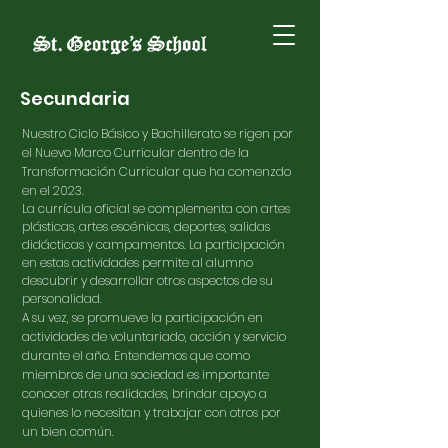
Secundaria
Nuestro Ciclo Básico y Bachillerato se rigen por
el Nuevo Marco Curricular dentro de la
Transformación Curricular que ha comenzdo
en el 2023.
La currícula oficial se complementa con artes
plásticas, artes escénicas, deportes, salidas
didácticas y campamentos. La participación
en estas actividades permite al alumno
descubrir y desarrollar otros aspectos de su
personalidad.
A su vez, se promueve la participación en
actividades de voluntariado, acción y servicio
durante el año. Entendemos que como
miembros de una sociedad es importante
conocer otras realidades, brindar apoyo a
quienes lo necesitan y trabajar con otros por
un bien común.