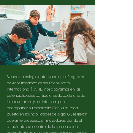
Siendo un colegio autorizado en el Programa
de Años Intermedios del Bachillerato
Internacional (PAI-IB) nos apoyamos en las
potencialidades particulares de cada uno de
los estudiantes y sus intereses para
acompañar su desarrollo. Con la mirada
puesta en las habilidades del siglo XXI, se llevan
adelante propuestas innovadoras, donde el
estudiante es el centro de los procesos de
aprendizaje de diversos contenidos, conceptos,