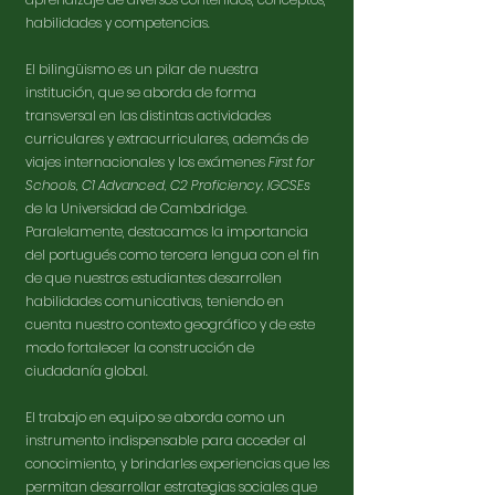
habilidades y competencias.
El bilingüismo es un pilar de nuestra
institución, que se aborda de forma
transversal en las distintas actividades
curriculares y extracurriculares, además de
viajes internacionales y los exámenes
First for
Schools, C1 Advanced, C2 Proficiency, IGCSEs
de la Universidad de Cambdridge.
Paralelamente, destacamos la importancia
del portugués como tercera lengua con el fin
de que nuestros estudiantes desarrollen
habilidades comunicativas, teniendo en
cuenta nuestro contexto geográfico y de este
modo fortalecer la construcción de
ciudadanía global.
El trabajo en equipo se aborda como un
instrumento indispensable para acceder al
conocimiento, y brindarles experiencias que les
permitan desarrollar estrategias sociales que